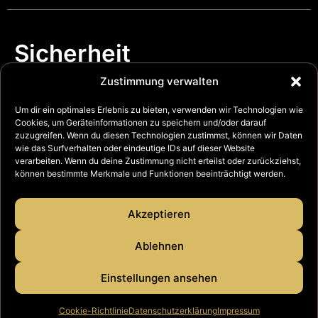
Sicherheit
.
erleben
Zustimmung verwalten
Um dir ein optimales Erlebnis zu bieten, verwenden wir Technologien wie
Cookies, um Geräteinformationen zu speichern und/oder darauf
zuzugreifen. Wenn du diesen Technologien zustimmst, können wir Daten
wie das Surfverhalten oder eindeutige IDs auf dieser Website
verarbeiten. Wenn du deine Zustimmung nicht erteilst oder zurückziehst,
können bestimmte Merkmale und Funktionen beeinträchtigt werden.
© Copyright 2026 Feuerschutz JOCKEL GmbH & Co. KG
Akzeptieren
Bei den abgebildeten Produkten handelt es sich um Beispiele. Die
Größenverhältnisse der Produkte vermitteln, obwohl sie nebeneinander
Ablehnen
abgebildet sind, nicht die tatsächlichen Unterschiede in den
Abmessungen. Änderungen und Irrtümer vorbehalten. Abweichungen
Einstellungen ansehen
von abgebildeten Produkten sind möglich. Stand Januar 2026.
Cookie-Richtlinie
Datenschutzerklärung
Impressum